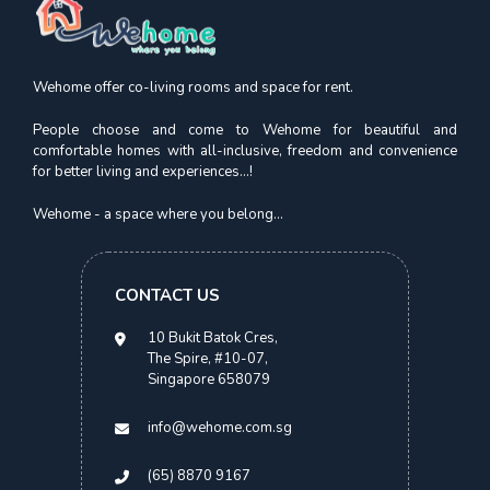
ut labore et dolore magnam aliquam quaerat voluptatem ut enim
ad minima veniam.
Wehome offer co-living rooms and space for rent.
OUR BLOGS
People choose and come to Wehome for beautiful and
Our Latest Offer & Updates
comfortable homes with all-inclusive, freedom and convenience
for better living and experiences...!
Wehome - a space where you belong...
CONTACT US
10 Bukit Batok Cres,
The Spire, #10-07,
Singapore 658079
info@wehome.com.sg
(65) 8870 9167