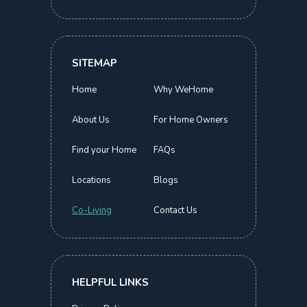
Benefits Of Co-Living
22 NOVEMBER 2023
WEHOME
SITEMAP
Is it just about affordability?
Home
Why WeHome
About Us
For Home Owners
Find your Home
FAQs
Locations
Blogs
Co-Living
Contact Us
HELPFUL LINKS