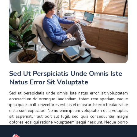
Sed Ut Perspiciatis Unde Omnis Iste
Natus Error Sit Voluptate
Sed ut perspiciatis unde omnis iste natus error sit voluptatem
accusantium doloremque laudantium, totam rem aperiam, eaque
ipsa quae ab illo inventore veritatis et quasi architecto beatae vitae
dicta sunt explicabo. Nemo enim ipsam voluptatem quia voluptas
sit aspernatur aut odit aut fugit, sed quia consequuntur magni
dolores eos qui ratione voluptatem sequi nesciunt. Neque porro
quisquam est, qui dolorem ipsum quia dolor sit amet, consectetur,
adipisci velit, sed quia non numquam eius modi tempora incidunt